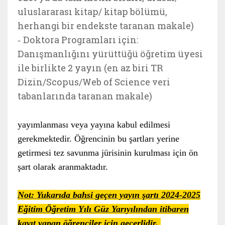
uluslararası kitap/ kitap bölümü,
herhangi bir endekste taranan makale)
Doktora Programları için:
-
Danışmanlığını yürüttüğü öğretim üyesi
ile birlikte 2 yayın (en az biri TR
Dizin/Scopus/Web of Science veri
tabanlarında taranan makale)
yayımlanması veya yayına kabul edilmesi
gerekmektedir. Öğrencinin bu şartları yerine
getirmesi tez savunma jürisinin kurulması için ön
şart olarak aranmaktadır.
Not: Yukarıda bahsi geçen yayın şartı 2024-2025
Eğitim Öğretim Yılı Güz Yarıyılından itibaren
kayıt yapan öğrenciler için geçerlidir.