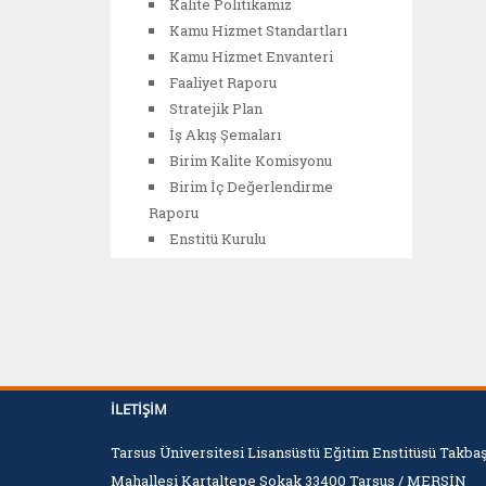
Kalite Politikamız
Kamu Hizmet Standartları
Kamu Hizmet Envanteri
Faaliyet Raporu
Stratejik Plan
İş Akış Şemaları
Birim Kalite Komisyonu
Birim İç Değerlendirme
Raporu
Enstitü Kurulu
İLETIŞIM
Tarsus Üniversitesi Lisansüstü Eğitim Enstitüsü Takba
Mahallesi Kartaltepe Sokak 33400 Tarsus / MERSİN