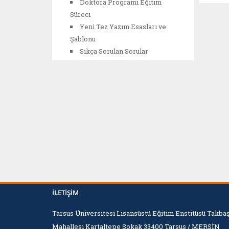
Doktora Programı Eğitim
Süreci
Yeni Tez Yazım Esasları ve
Şablonu
Sıkça Sorulan Sorular
İLETIŞIM
Tarsus Üniversitesi Lisansüstü Eğitim Enstitüsü Takba
Mahallesi Kartaltepe Sokak 33400 Tarsus / MERSİN