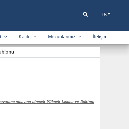
⚲
TR
t
Kalite
Mezunlarımız
İletişim
Şablonu
z savunma sınavına girecek Yüksek Lisans ve Doktora