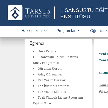
LİSANSÜSTÜ EĞİT
ENSTİTÜSÜ
Hakkımızda
Programlar
Öğrenci
Öğrenci
Ders Programı
Yeni T
Lisansüstü Eğitim Enstitüsü
Yeni T
Sınav Programları
Öğrenim Ücreti
Savun
Aday Öğrenciler
Tez Yazım Esasları
Yeni 
Tez İzleme Komitesi
öğrenc
Tez Yazım Şablonu
Tezli Yüksek Lisans Programı
Eğitim Süreci